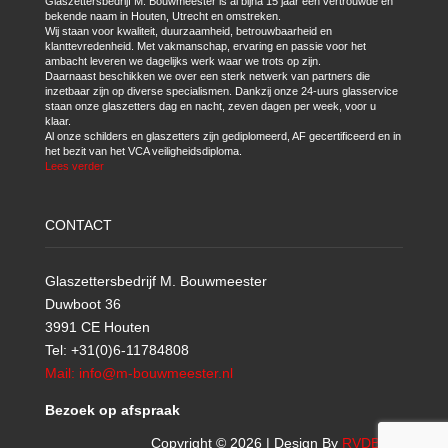
Glaszettersbedrijf M. Bouwmeester is al bijna 15 jaar een vertrouwde en
bekende naam in Houten, Utrecht en omstreken.
Wij staan voor kwaliteit, duurzaamheid, betrouwbaarheid en
klanttevredenheid. Met vakmanschap, ervaring en passie voor het
ambacht leveren we dagelijks werk waar we trots op zijn.
Daarnaast beschikken we over een sterk netwerk van partners die
inzetbaar zijn op diverse specialismen. Dankzij onze 24-uurs glasservice
staan onze glaszetters dag en nacht, zeven dagen per week, voor u
klaar.
Al onze schilders en glaszetters zijn gediplomeerd, AF gecertificeerd en in
het bezit van het VCA veiligheidsdiploma.
Lees verder
CONTACT
Glaszettersbedrijf M. Bouwmeester
Duwboot 36
3991 CE Houten
Tel: +31(0)6-11784808
Mail: info@m-bouwmeester.nl
Bezoek op afspraak
Copyright © 2026 | Design By
RVDBICT