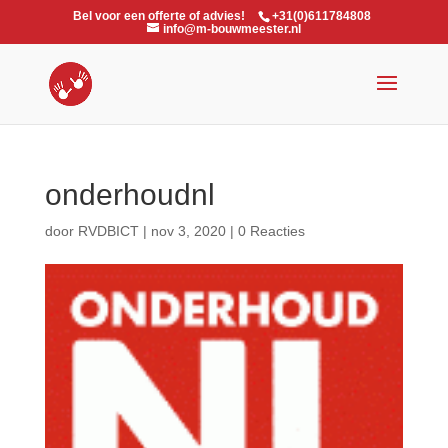
Bel voor een offerte of advies!
+31(0)611784808
info@m-bouwmeester.nl
onderhoudnl
door
RVDBICT
|
nov 3, 2020
|
0 Reacties