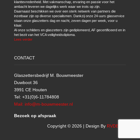
klanttevredenheid. Met vakmanschap, ervaring en passie voor het
ambacht leveren we dagelijks werk waar we trots op zijn.
Daarnaast beschikken we over een sterk netwerk van partners die
inzetbaar zijn op diverse specialismen. Dankzij onze 24-uurs glasservice
staan onze glaszetters dag en nacht, zeven dagen per week, voor u
klaar.
Al onze schilders en glaszetters zijn gediplomeerd, AF gecertificeerd en in
het bezit van het VCA veiligheidsdiploma.
Lees verder
CONTACT
Glaszettersbedrijf M. Bouwmeester
Duwboot 36
3991 CE Houten
Tel: +31(0)6-11784808
Mail: info@m-bouwmeester.nl
Bezoek op afspraak
Copyright © 2026 | Design By
RVDBICT