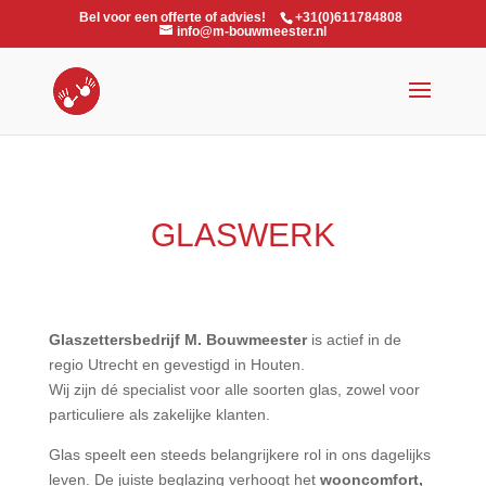
Bel voor een offerte of advies!
+31(0)611784808
info@m-bouwmeester.nl
GLASWERK
Glaszettersbedrijf M. Bouwmeester
is actief in de
regio Utrecht en gevestigd in Houten.
Wij zijn dé specialist voor alle soorten glas, zowel voor
particuliere als zakelijke klanten.
Glas speelt een steeds belangrijkere rol in ons dagelijks
leven. De juiste beglazing verhoogt het
wooncomfort,