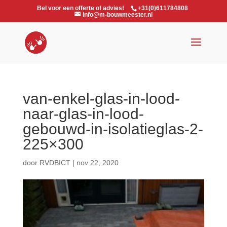
Bel voor een offerte of advies!
+31(0)611784808
info@m-bouwmeester.nl
van-enkel-glas-in-lood-
naar-glas-in-lood-
gebouwd-in-isolatieglas-2-
225×300
door
RVDBICT
|
nov 22, 2020