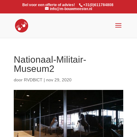
Bel voor een offerte of advies!
+31(0)611784808
info@m-bouwmeester.nl
Nationaal-Militair-
Museum2
door
RVDBICT
|
nov 29, 2020