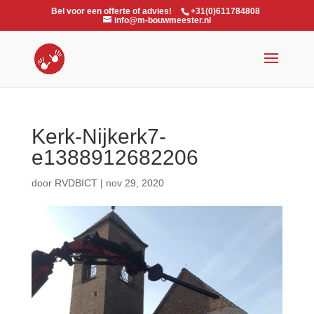
Bel voor een offerte of advies!
+31(0)611784808
info@m-bouwmeester.nl
Kerk-Nijkerk7-
e1388912682206
door
RVDBICT
|
nov 29, 2020