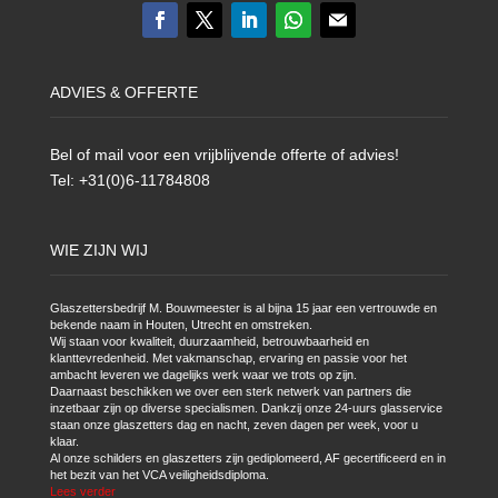
ADVIES & OFFERTE
Bel of mail voor een vrijblijvende offerte of advies!
Tel: +31(0)6-11784808
WIE ZIJN WIJ
Glaszettersbedrijf M. Bouwmeester is al bijna 15 jaar een vertrouwde en
bekende naam in Houten, Utrecht en omstreken.
Wij staan voor kwaliteit, duurzaamheid, betrouwbaarheid en
klanttevredenheid. Met vakmanschap, ervaring en passie voor het
ambacht leveren we dagelijks werk waar we trots op zijn.
Daarnaast beschikken we over een sterk netwerk van partners die
inzetbaar zijn op diverse specialismen. Dankzij onze 24-uurs glasservice
staan onze glaszetters dag en nacht, zeven dagen per week, voor u
klaar.
Al onze schilders en glaszetters zijn gediplomeerd, AF gecertificeerd en in
het bezit van het VCA veiligheidsdiploma.
Lees verder