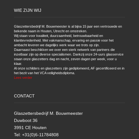
WIE ZIJN WIJ
Glaszettersbedrijf M. Bouwmeester is al bijna 15 jaar een vertrouwde en
bekende naam in Houten, Utrecht en omstreken.
Wij staan voor kwaliteit, duurzaamheid, betrouwbaarheid en
klanttevredenheid. Met vakmanschap, ervaring en passie voor het
ambacht leveren we dagelijks werk waar we trots op zijn.
Daarnaast beschikken we over een sterk netwerk van partners die
inzetbaar zijn op diverse specialismen. Dankzij onze 24-uurs glasservice
staan onze glaszetters dag en nacht, zeven dagen per week, voor u
klaar.
Al onze schilders en glaszetters zijn gediplomeerd, AF gecertificeerd en in
het bezit van het VCA veiligheidsdiploma.
Lees verder
CONTACT
Glaszettersbedrijf M. Bouwmeester
Duwboot 36
3991 CE Houten
Tel: +31(0)6-11784808