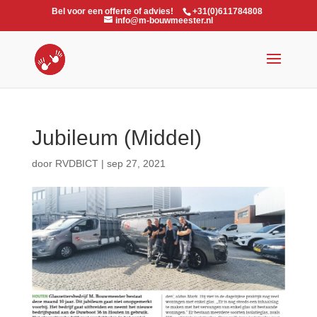
Bel voor een offerte of advies!
+31(0)611784808
info@m-bouwmeester.nl
Jubileum (Middel)
door
RVDBICT
|
sep 27, 2021