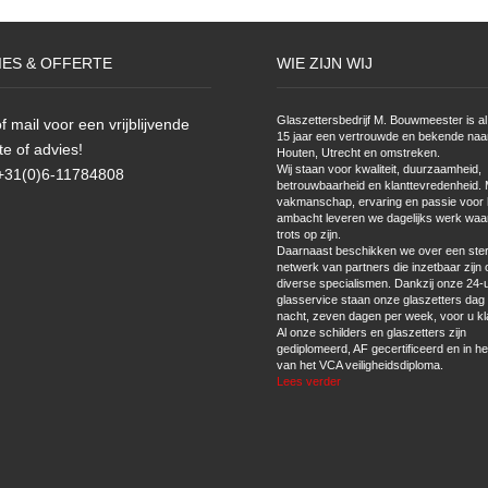
IES & OFFERTE
WIE ZIJN WIJ
Glaszettersbedrijf M. Bouwmeester is al 
f mail voor een vrijblijvende
15 jaar een vertrouwde en bekende naa
te of advies!
Houten, Utrecht en omstreken.
Wij staan voor kwaliteit, duurzaamheid,
 +31(0)6-11784808
betrouwbaarheid en klanttevredenheid. 
vakmanschap, ervaring en passie voor 
ambacht leveren we dagelijks werk waa
trots op zijn.
Daarnaast beschikken we over een ste
netwerk van partners die inzetbaar zijn 
diverse specialismen. Dankzij onze 24-
glasservice staan onze glaszetters dag
nacht, zeven dagen per week, voor u kl
Al onze schilders en glaszetters zijn
gediplomeerd, AF gecertificeerd en in he
van het VCA veiligheidsdiploma.
Lees verder