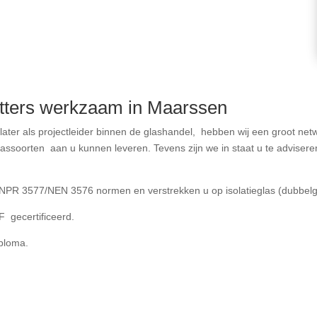
etters werkzaam in Maarssen
n later als projectleider binnen de glashandel, hebben wij een groot ne
 glassoorten aan u kunnen leveren. Tevens zijn we in staat u te advis
PR 3577/NEN 3576 normen en verstrekken u op isolatieglas (dubbelgla
F gecertificeerd.
iploma.