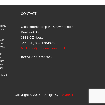
CONTACT
bijna
Glaszettersbedrijf M. Bouwmeester
m in
Duwboot 36
3991 CE Houten
Met
Tel: +31(0)6-11784808
het
r we
Mail: info@m-bouwmeester.nl
rk
Bezoek op afspraak
op
uurs
 en
aar.
t bezit
Copyright © 2026 | Design By
RVDBICT