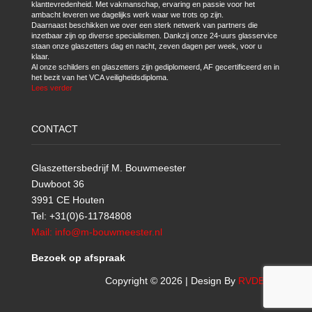
klanttevredenheid. Met vakmanschap, ervaring en passie voor het
ambacht leveren we dagelijks werk waar we trots op zijn.
Daarnaast beschikken we over een sterk netwerk van partners die
inzetbaar zijn op diverse specialismen. Dankzij onze 24-uurs glasservice
staan onze glaszetters dag en nacht, zeven dagen per week, voor u
klaar.
Al onze schilders en glaszetters zijn gediplomeerd, AF gecertificeerd en in
het bezit van het VCA veiligheidsdiploma.
Lees verder
CONTACT
Glaszettersbedrijf M. Bouwmeester
Duwboot 36
3991 CE Houten
Tel: +31(0)6-11784808
Mail: info@m-bouwmeester.nl
Bezoek op afspraak
Copyright © 2026 | Design By
RVDBICT