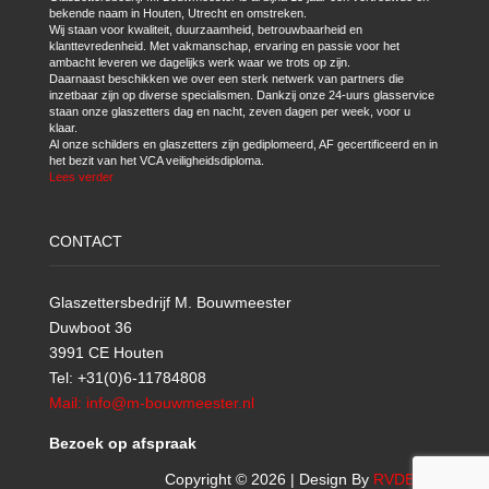
bekende naam in Houten, Utrecht en omstreken.
Wij staan voor kwaliteit, duurzaamheid, betrouwbaarheid en
klanttevredenheid. Met vakmanschap, ervaring en passie voor het
ambacht leveren we dagelijks werk waar we trots op zijn.
Daarnaast beschikken we over een sterk netwerk van partners die
inzetbaar zijn op diverse specialismen. Dankzij onze 24-uurs glasservice
staan onze glaszetters dag en nacht, zeven dagen per week, voor u
klaar.
Al onze schilders en glaszetters zijn gediplomeerd, AF gecertificeerd en in
het bezit van het VCA veiligheidsdiploma.
Lees verder
CONTACT
Glaszettersbedrijf M. Bouwmeester
Duwboot 36
3991 CE Houten
Tel: +31(0)6-11784808
Mail: info@m-bouwmeester.nl
Bezoek op afspraak
Copyright © 2026 | Design By
RVDBICT