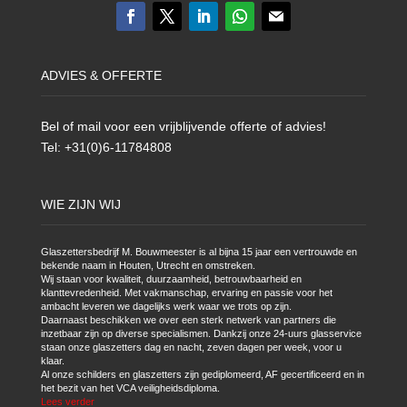
ADVIES & OFFERTE
Bel of mail voor een vrijblijvende offerte of advies!
Tel: +31(0)6-11784808
WIE ZIJN WIJ
Glaszettersbedrijf M. Bouwmeester is al bijna 15 jaar een vertrouwde en
bekende naam in Houten, Utrecht en omstreken.
Wij staan voor kwaliteit, duurzaamheid, betrouwbaarheid en
klanttevredenheid. Met vakmanschap, ervaring en passie voor het
ambacht leveren we dagelijks werk waar we trots op zijn.
Daarnaast beschikken we over een sterk netwerk van partners die
inzetbaar zijn op diverse specialismen. Dankzij onze 24-uurs glasservice
staan onze glaszetters dag en nacht, zeven dagen per week, voor u
klaar.
Al onze schilders en glaszetters zijn gediplomeerd, AF gecertificeerd en in
het bezit van het VCA veiligheidsdiploma.
Lees verder