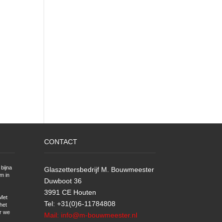
CONTACT
bijna
Glaszettersbedrijf M. Bouwmeester
m in
Duwboot 36
3991 CE Houten
Met
Tel: +31(0)6-11784808
het
r we
Mail: info@m-bouwmeester.nl