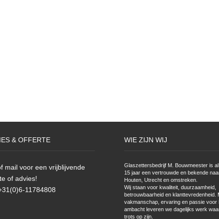
IES & OFFERTE
WIE ZIJN WIJ
Glaszettersbedrijf M. Bouwmeester is al 
f mail voor een vrijblijvende
15 jaar een vertrouwde en bekende naa
te of advies!
Houten, Utrecht en omstreken.
Wij staan voor kwaliteit, duurzaamheid,
 +31(0)6-11784808
betrouwbaarheid en klanttevredenheid. 
vakmanschap, ervaring en passie voor 
ambacht leveren we dagelijks werk waa
trots op zijn.