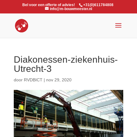
Bel voor een offerte of advies!
+31(0)611784808
info@m-bouwmeester.nl
Diakonessen-ziekenhuis-
Utrecht-3
door
RVDBICT
|
nov 29, 2020