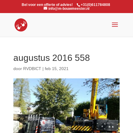
Bel voor een offerte of advies!
+31(0)611784808
info@m-bouwmeester.nl
augustus 2016 558
door
RVDBICT
|
feb 15, 2021