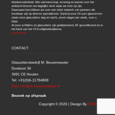
klanttevredenheid. Met vakmanschap, ervaring en passie voor het
ambacht leveren we dagelijks werk waar we trots op zijn.
Daarnaast beschikken we over een sterk netwerk van partners die
inzetbaar zijn op diverse specialismen. Dankzij onze 24-uurs glasservice
staan onze glaszetters dag en nacht, zeven dagen per week, voor u
klaar.
Al onze schilders en glaszetters zijn gediplomeerd, AF gecertificeerd en in
het bezit van het VCA veiligheidsdiploma.
Lees verder
CONTACT
Glaszettersbedrijf M. Bouwmeester
Duwboot 36
3991 CE Houten
Tel: +31(0)6-11784808
Mail: info@m-bouwmeester.nl
Bezoek op afspraak
Copyright © 2026 | Design By
RVDBICT