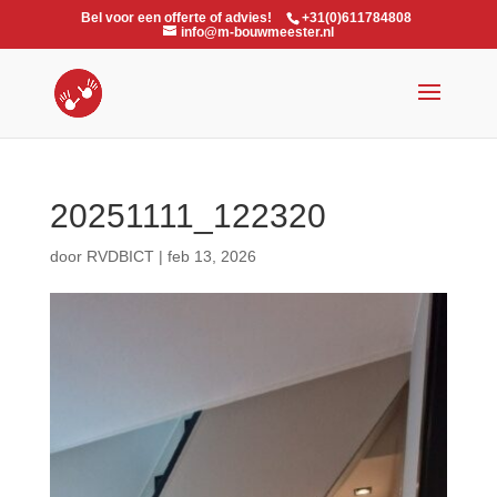
Bel voor een offerte of advies!
+31(0)611784808
info@m-bouwmeester.nl
20251111_122320
door
RVDBICT
|
feb 13, 2026