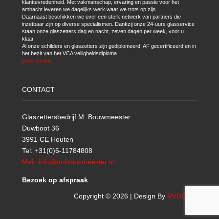
klanttevredenheid. Met vakmanschap, ervaring en passie voor het
ambacht leveren we dagelijks werk waar we trots op zijn.
Daarnaast beschikken we over een sterk netwerk van partners die
inzetbaar zijn op diverse specialismen. Dankzij onze 24-uurs glasservice
staan onze glaszetters dag en nacht, zeven dagen per week, voor u
klaar.
Al onze schilders en glaszetters zijn gediplomeerd, AF gecertificeerd en in
het bezit van het VCA veiligheidsdiploma.
Lees verder
CONTACT
Glaszettersbedrijf M. Bouwmeester
Duwboot 36
3991 CE Houten
Tel: +31(0)6-11784808
Mail: info@m-bouwmeester.nl
Bezoek op afspraak
Copyright © 2026 | Design By
RVDBICT