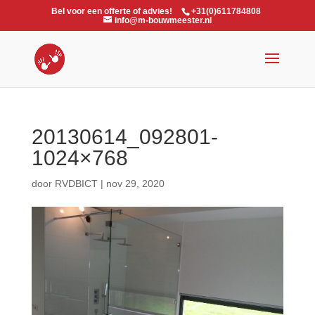
Bel voor een offerte of advies!
+31(0)611784808
info@m-bouwmeester.nl
20130614_092801-
1024×768
door
RVDBICT
|
nov 29, 2020