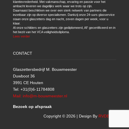
klanttevredenheid. Met vakmanschap, ervaring en passie voor het
ambacht leveren we dagelijks werk waar we trots op zijn.
Daarnaast beschikken we over een sterk netwerk van partners die
inzetbaar zijn op diverse specialismen. Dankzij onze 24-uurs glasservice
staan onze glaszetters dag en nacht, zeven dagen per week, voor u
klaar.
Al onze schilders en glaszetters zijn gediplomeerd, AF gecertificeerd en in
het bezit van het VCA veiligheidsdiploma.
Lees verder
CONTACT
Glaszettersbedrijf M. Bouwmeester
Duwboot 36
3991 CE Houten
Tel: +31(0)6-11784808
Mail: info@m-bouwmeester.nl
Bezoek op afspraak
Copyright © 2026 | Design By
RVDBICT