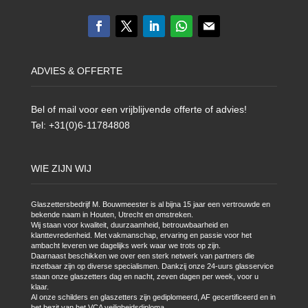
ADVIES & OFFERTE
Bel of mail voor een vrijblijvende offerte of advies!
Tel: +31(0)6-11784808
WIE ZIJN WIJ
Glaszettersbedrijf M. Bouwmeester is al bijna 15 jaar een vertrouwde en
bekende naam in Houten, Utrecht en omstreken.
Wij staan voor kwaliteit, duurzaamheid, betrouwbaarheid en
klanttevredenheid. Met vakmanschap, ervaring en passie voor het
ambacht leveren we dagelijks werk waar we trots op zijn.
Daarnaast beschikken we over een sterk netwerk van partners die
inzetbaar zijn op diverse specialismen. Dankzij onze 24-uurs glasservice
staan onze glaszetters dag en nacht, zeven dagen per week, voor u
klaar.
Al onze schilders en glaszetters zijn gediplomeerd, AF gecertificeerd en in
het bezit van het VCA veiligheidsdiploma.