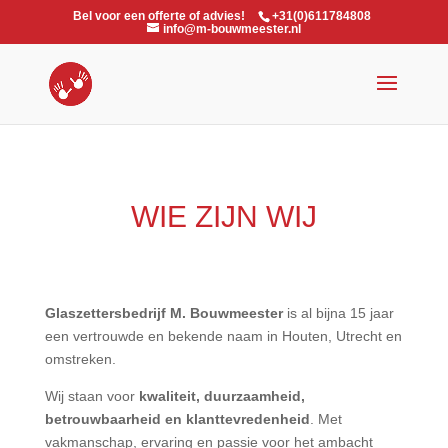
Bel voor een offerte of advies!
+31(0)611784808
info@m-bouwmeester.nl
WIE ZIJN WIJ
Glaszettersbedrijf M. Bouwmeester
is al bijna 15 jaar
een vertrouwde en bekende naam in Houten, Utrecht en
omstreken.
Wij staan voor
kwaliteit, duurzaamheid,
betrouwbaarheid en klanttevredenheid
. Met
vakmanschap, ervaring en passie voor het ambacht